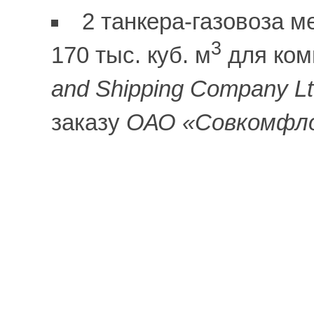
2 танкера-газовоза 
3
170 тыс. куб. м
для ко
and Shipping Company L
заказу
ОАО «Совкомфл