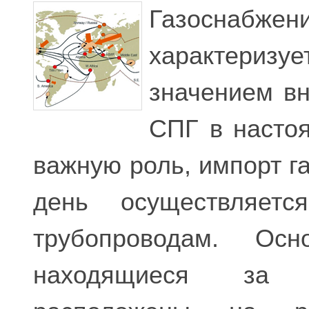
Газоснабжен
характери
значением вн
СПГ в насто
важную роль, импорт г
день осуществляетс
трубопроводам. Осн
находящиеся за 