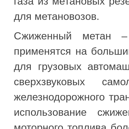
газа из метановых рез
для метановозов.
Сжиженный метан – 
применятся на большин
для грузовых автомаш
сверхзвуковых сам
железнодорожного тран
использование сжиже
моторного топлива бо