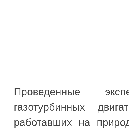
Проведенные экс
газотурбинных двига
работавших на природ