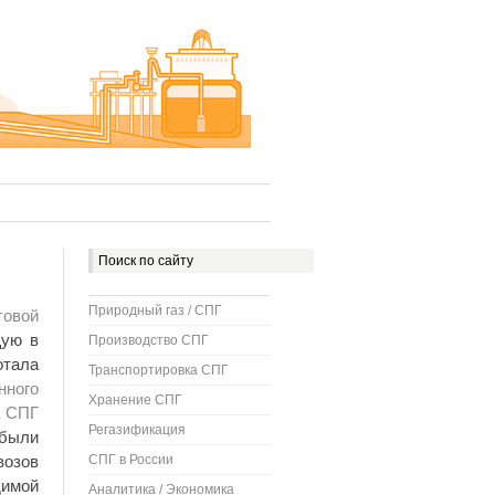
Природный газ / СПГ
товой
ую в
Производство СПГ
отала
Транспортировка СПГ
нного
Хранение СПГ
а
СПГ
Регазификация
 были
СПГ в России
возов
димой
Аналитика / Экономика