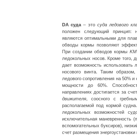
DA суда
– это
суда ледового кл
положен следующий принцип: 
являются оптимальными для плава
обводы кормы позволяют эффект
При создании обводов кормы
KM
ледокольных носов. Кроме того, 
дает возможность использовать 
носового винта. Таким образом,
ледового сопротивления на 50% и
мощности до 60%. Способнос
направлениях достигается за сч
движителя
, соосного с гребны
располагаемой под кормой судна
ледокольных возможностей суд
исключительная маневренность (
вспомогательных буксиров), низки
счет размещения энергоустановки 