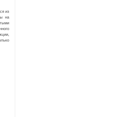
ся из
ты на
стыми
нного
кции,
олько