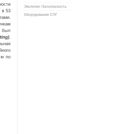
ности
Экология / Безопасность
 в 53
Оборудование СПГ
гами.
енкам
З был
ting)
.
льная
йного
 м по