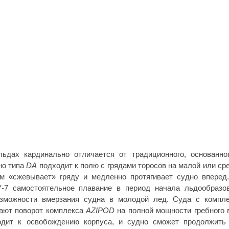
ьдах кардинально отличается от традиционного, основанно
но типа
DA
подходит к полю с грядами торосов на малой или ср
м «сжевывает» гряду и медленно протягивает судно вперед
-7 самостоятельное плавание в период начала льдообразо
возможности вмерзания судна в молодой лед. Суда с компл
ают поворот комплекса
AZIPOD
на полной мощности гребного 
водит к освобождению корпуса, и судно сможет продолжить