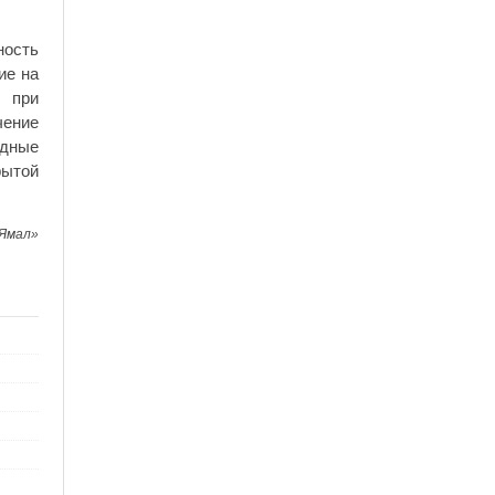
ность
ие на
 при
чение
одные
рытой
 Ямал»