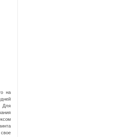
го на
едней
. Для
вания
ексом
винта
 свое