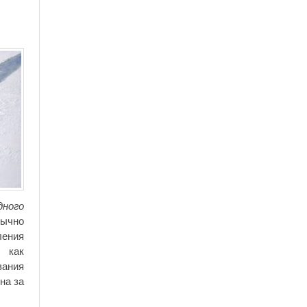
дного
бычно
ления
, как
вания
на за