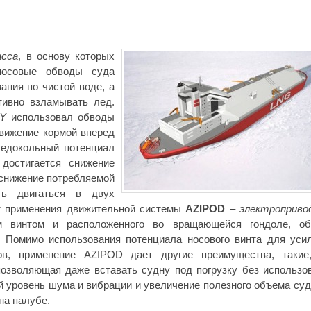
асса
, в основу которых
носовые обводы суда
ния по чистой воде, а
ивно взламывать лед.
Y
использовал обводы
движение кормой вперед
ледокольный потенциал
 достигается снижение
 снижение потребляемой
ть двигаться в двух
ет применения движительной системы
AZIPOD
–
электроприво
м винтом и расположенного во вращающейся гондоле, о
. Помимо использования потенциала носового винта для уси
ов, применение AZIPOD дает другие преимущества, такие
позволяющая даже вставать судну под погрузку без использо
й уровень шума и вибрации и увеличение полезного объема суд
на палубе.