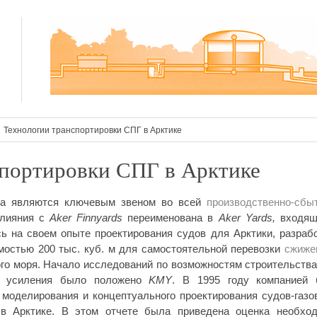
Технологии транспортировки СПГ в Арктике
спортировки СПГ в Арктике
аза являются ключевым звеном во всей
производственно-сбы
слияния с
Aker Finnyards
переименована в
Aker Yards,
входящ
сь на своем опыте проектирования судов для Арктики, разраб
мостью 200 тыс. куб. м для самостоятельной перевозки
сжиже
го моря. Начало исследований по возможностям строительств
о усиления было положено
KMY
. В 1995 году компанией
моделирования и концептуального проектирования судов-газо
 в Арктике. В этом отчете была приведена оценка необхо