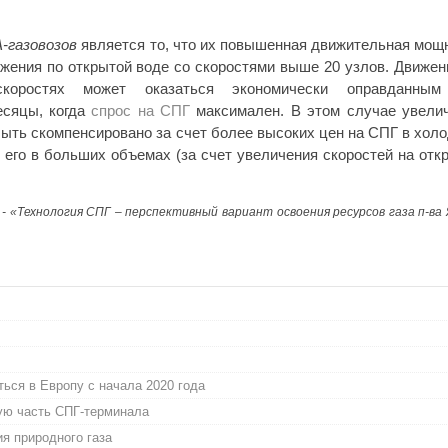
-газовозов
является то, что их повышенная движительная мощ
жения по открытой воде со скоростями выше 20 узлов. Движен
скоростях может оказаться экономически оправданным
есяцы, когда
спрос на СПГ
максимален. В этом случае увели
быть скомпенсировано за счет более высоких цен на СПГ в хол
 его в больших объемах (за счет увеличения скоростей на отк
 - «Технология СПГ – перспективный вариант освоения ресурсов газа п-ва
ься в Европу с начала 2020 года
кую часть СПГ-терминала
я природного газа