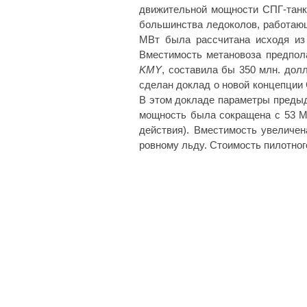
движительной мощности СПГ-танк
большинства ледоколов, работающ
МВт была рассчитана исходя из 
Вместимость метановоза предпола
KMY
, составила бы 350 млн. дол
сделан доклад о новой концепции 
В этом докладе параметры предыд
мощность была сокращена с 53 М
действия). Вместимость увеличен
ровному льду. Стоимость пилотног