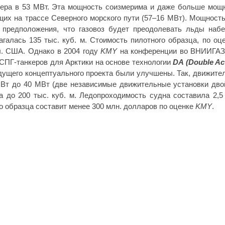
ера в 53 МВт. Эта мощность соизмерима и даже больше мощ
их на трассе Северного морского пути (57–16 МВт). Мощность
предположения, что газовоз будет преодолевать льды набе
галась 135 тыс. куб. м. Стоимость пилотного образца, по оц
л. США. Однако в 2004 году
KMY
на конференции во ВНИИГА
СПГ-танкеров для Арктики на основе технологии
DA (Double Ac
ущего концептуального проекта были улучшены. Так, движите
Вт до 40 МВт (две независимые движительные установки дво
а до 200 тыс. куб. м. Ледопроходимость судна составила 2,5
о образца составит менее 300 млн. долларов по оценке
KMY
.