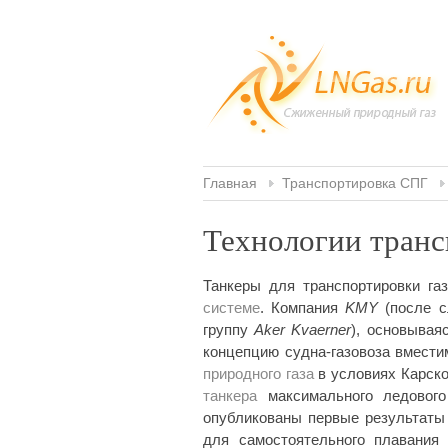
Главная
Транспортировка СПГ
Технологии тран
Танкеры для транспортировки г
системе
. Компания
KMY
(после 
группу
Aker Kvaerner
), основывая
концепцию судна-газовоза вмести
природного газа
в условиях Карско
танкера
максимального ледовог
опубликованы первые результаты 
для самостоятельного плавания