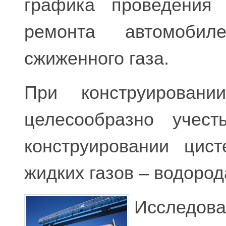
графика проведения 
ремонта автомобил
сжиженного газа.
При конструирован
целесообразно учест
конструировании цис
жидких газов – водорода
Исследова