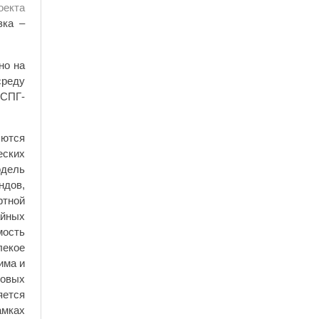
оекта
зка –
но на
среду
«СПГ-
яются
еских
одель
ндов,
ртной
айных
мость
лекое
има и
совых
яется
амках