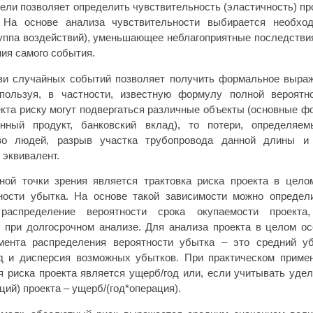
ели позволяет определить чувствительность (эластичность) пр
 На основе анализа чувствительности выбирается необхо
уппа воздействий), уменьшающее неблагоприятные последстви
ия самого события.
зи случайных событий позволяет получить формальное выра
пользуя, в частности, известную формулу полной вероятно
екта риску могут подвергаться различные объекты (основные ф
енный продукт, банковский вклад), то потери, определяе
во людей, разрыв участка трубопровода данной длины и т
 эквивалент.
ой точки зрения является трактовка риска проекта в цело
ности убытка. На основе такой зависимости можно определ
 распределение вероятности срока окупаемости проекта
 при долгосрочном анализе. Для анализа проекта в целом о
ента распределения вероятности убытка – это средний у
од и дисперсия возможных убытков. При практическом приме
я риска проекта является ущерб/год или, если учитывать уде
ций) проекта – ущерб/(год*операция).