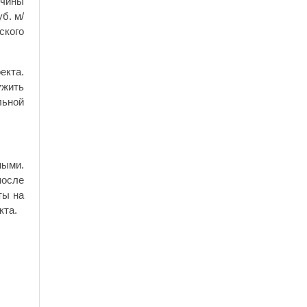
ичины
б. м/
ского
екта.
ужить
льной
мыми.
после
ты на
кта.