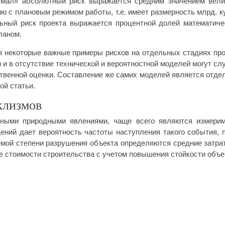
Ямал» абсолютный риск выражается средним значением вел
ию с плановым режимом работы, т.е. имеет размерность млрд. ку
ельный риск проекта выражается процентной долей математиче
ланом.
 некоторые важные примеры рисков на отдельных стадиях про
и в отсутствие технической и вероятностной моделей могут сл
ственной оценки. Составление же самих моделей является отде
ой статьи.
клизмов
ятными природными явлениями, чаще всего являются измери
ений дает вероятность частоты наступления такого события, 
аемой степени разрушения объекта определяются средние затра
е стоимости строительства с учетом повышения стойкости объе