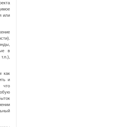
оекта
димое
я или
жение
сти).
онды,
мые в
.п.),
м как
ить и
, что
собую
быток
нении
льный