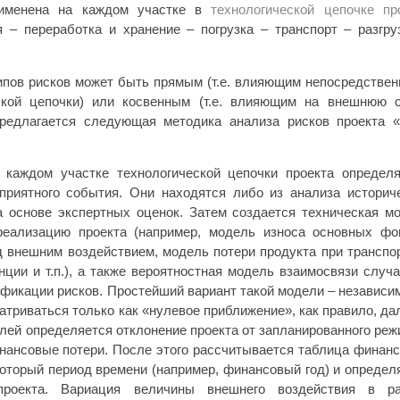
рименена на каждом участке в
технологической цепочке пр
 – переработка и хранение – погрузка – транспорт – разгру
пов рисков может быть прямым (т.е. влияющим непосредствен
еской цепочки) или косвенным (т.е. влияющим на внешнюю 
предлагается следующая методика анализа рисков проекта 
 каждом участке технологической цепочки проекта определ
оприятного события. Они находятся либо из анализа историч
а основе экспертных оценок. Затем создается техническая м
реализацию проекта (например, модель износа основных фо
 внешним воздействием, модель потери продукта при транспо
нции и т.п.), а также вероятностная модель взаимосвязи случ
ификации рисков. Простейший вариант такой модели – независи
триваться только как «нулевое приближение», как правило, да
елей определяется отклонение проекта от запланированного реж
нансовые потери. После этого рассчитывается таблица финан
который период времени (например, финансовый год) и определ
проекта. Вариация величины внешнего воздействия в р