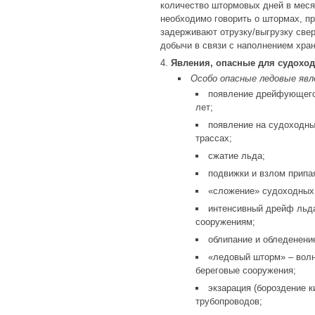
количество штормовых дней в меся
необходимо говорить о штормах, пр
задерживают отрузку/выгрузку свер
добычи в связи с наполнением хран
Явления, опасные для судоход
Особо опасные ледовые явл
появление дрейфующего 
лет;
появление на судоходны
трассах;
сжатие льда;
подвижки и взлом припа
«сложение» судоходных
интенсивный дрейф льда
сооружениям;
облипание и обледенени
«ледовый шторм» – волн
береговые сооружения;
экзарация (бороздение 
трубопроводов;