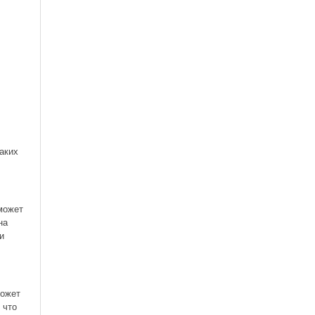
таких
может
на
и
может
 что