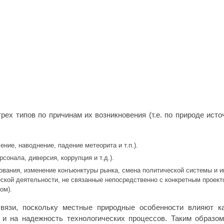
трех типов по причинам их возникновения (т.е. по природе исто
ние, наводнение, падение метеорита и т.п.).
сонала, диверсия, коррупция и т.д.).
дования, изменение конъюнктуры рынка, смена политической системы и 
ской деятельности, не связанные непосредственно с конкретным проект
ом).
связи, поскольку местные природные особенности влияют к
 и на надежность технологических процессов. Таким образом