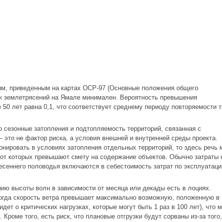
м, приведенным на картах ОСР-97 (Основные положения общего
ск землетрясений на Ямале минимален. Вероятность превышения
е 50 лет равна 0,1, что соответствует среднему периоду повторяемости 
о сезонные затопления и подтопляемость территорий, связанная с
– это не фактор риска, а условия внешней и внутренней среды проекта.
нировать в условиях затопления отдельных территорий, то здесь речь 
 от которых превышают смету на содержание объектов. Обычно затраты 
есеннего половодья включаются в себестоимость затрат по эксплуатаци
ю высоты волн в зависимости от месяца или декады есть в лоциях.
огда скорость ветра превышает максимально возможную, положенную в
дет о критических нагрузках, которые могут быть 1 раз в 100 лет), что 
Кроме того, есть риск, что плановые отгрузки будут сорваны из-за того,