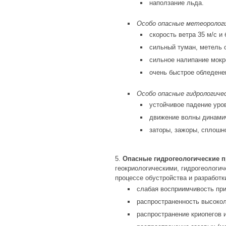
наползание льда.
Особо опасные метеорологи
скорость ветра 35 м/с и
сильный туман, метель 
сильное налипание мокр
очень быстрое обледене
Особо опасные гидрологичес
устойчивое падение уро
движение волны динамич
заторы, зажоры, сплошно
Опасные гидрогеологические 
геокриологическими, гидрогеологи
процессе обустройства и разработ
слабая восприимчивость при
распространенность высоко
распространение криопегов 