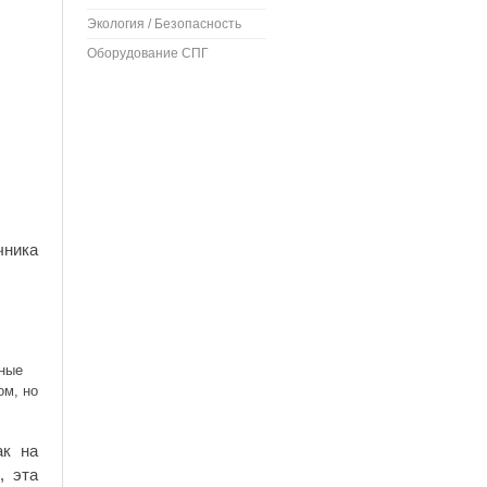
Экология / Безопасность
Оборудование СПГ
чника
иные
ом, но
ак на
, эта