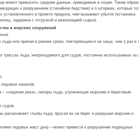
це может превысить средние данные, приводимые в лоции. Таким образ
иводящих к разрушениям (стихийное бедствие) и о штормах, которые то
х установленного в проекте предела, чем вызывают убыток (остановка
илищ, задержка с отгрузкой и реализацией сырья).
ства и морских сооружений
ения:
льда или припая в ранние сроки, повторяющееся не чаще, чем 1 раз в 
х трассах льда, непроходимого для судов, постоянно используемых на 
я;
 ледовых каналов;
 – «ледяная река», напоры льда, угрожающие морским и береговым
е судов;
ы раскачивают глыбы льда, бросая их на берег и разрушая морские и
килями ледовых масс дна) – может привести к разрушению подводных