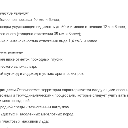
ческие явления:
 более при порывах 40 м/с и более;
осадки ухудшающие видимость до 50 м и менее в течение 12 ч и более;
ого снега (толщина отложения 35 мм и более);
ние с интенсивностью отложения льда 1,4 см/ч и более.
кие явления:
вня ниже отметок проходных глубин;
еского взлома льда;
й шугоход и ледоход в устьях арктических рек.
процессы.
Осваиваемая территория характеризуется следующими опасн
ческими и термодинамическими процессами, которые следует учитывать 
ки месторождений.
родной среды к техногенным нагрузкам;
льдистых и засоленных мерзлотных пород;
и пластовых массивов льда;